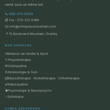
santé sous un même toit.
📞 450-375-6234
📠 Fax : 579-213-0386
✉️ info@cliniquesoinsurbain.com
📍 15 Boulevard Mountain, Granby
NOS SERVICES
⚕️
Médecin de famille & Sport
🏃
Physiothérapie
🤲
Ostéopathie
💪
Kinésiologie & Gym
🙌
Massothérapie · Kinésithérapie · Orthothérapie
🌿
Naturopathie
🧠
Psychologie & Neuropsycho
✨
Esthétique
ZONES DESSERVIES