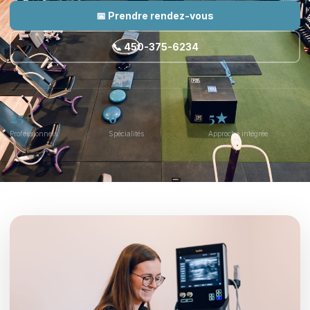
📅 Prendre rendez-vous
📞 450-375-6234
25+
6
5★
Professionnels
Spécialités
Approche intégrée