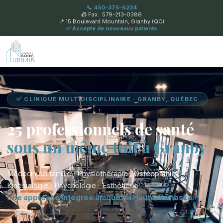
📞 450-375-6234
📠 Fax : 579-213-0386
📍 15 Boulevard Mountain, Granby (QC)
✅ Accepte de nouveaux patients
✅ CLINIQUE MULTIDISCIPLINAIRE · GRANBY, QUÉBEC
25 professionnels de santé
sous un même toit à Granby
Médecin de famille · Physiothérapie · Ostéopathie
Kinésiologie · Psychologie · Esthétique
Une approche intégrée unique en Haute-Yamaska.